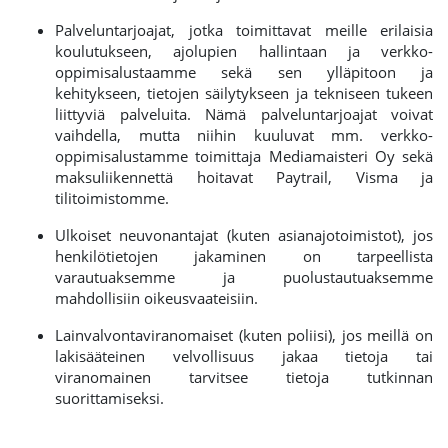
Palveluntarjoajat, jotka toimittavat meille erilaisia
koulutukseen, ajolupien hallintaan ja verkko-
oppimisalustaamme sekä sen ylläpitoon ja
kehitykseen, tietojen säilytykseen ja tekniseen tukeen
liittyviä palveluita. Nämä palveluntarjoajat voivat
vaihdella, mutta niihin kuuluvat mm. verkko-
oppimisalustamme toimittaja Mediamaisteri Oy sekä
maksuliikennettä hoitavat Paytrail, Visma ja
tilitoimistomme.
Ulkoiset neuvonantajat (kuten asianajotoimistot), jos
henkilötietojen jakaminen on tarpeellista
varautuaksemme ja puolustautuaksemme
mahdollisiin oikeusvaateisiin.
Lainvalvontaviranomaiset (kuten poliisi), jos meillä on
lakisääteinen velvollisuus jakaa tietoja tai
viranomainen tarvitsee tietoja tutkinnan
suorittamiseksi.