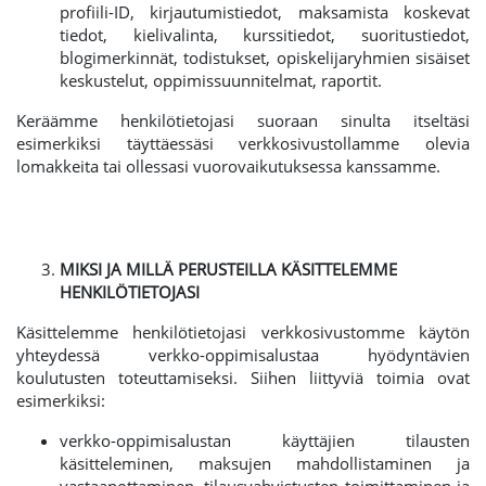
profiili-ID, kirjautumistiedot, maksamista koskevat
tiedot, kielivalinta, kurssitiedot, suoritustiedot,
blogimerkinnät, todistukset, opiskelijaryhmien sisäiset
keskustelut, oppimissuunnitelmat, raportit.
Keräämme henkilötietojasi suoraan sinulta itseltäsi
esimerkiksi täyttäessäsi verkkosivustollamme olevia
lomakkeita tai ollessasi vuorovaikutuksessa kanssamme.
MIKSI JA MILLÄ PERUSTEILLA KÄSITTELEMME
HENKILÖTIETOJASI
Käsittelemme henkilötietojasi verkkosivustomme käytön
yhteydessä verkko-oppimisalustaa hyödyntävien
koulutusten toteuttamiseksi. Siihen liittyviä toimia ovat
esimerkiksi:
verkko-oppimisalustan käyttäjien tilausten
käsitteleminen, maksujen mahdollistaminen ja