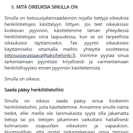
MITÄ OIKEUKSIA SINULLA ON
Sinulla on tietosuojalainsäädännön nojalla tiettyjä oikeuksia
henkilötietojesi käsittelyyn liittyen. Jos teet oikeuksiasi
koskevan pyynnön, käsittelemme tämän yhteydessä
henkilötietojasi siinä laajuudessa, kun se on tarpeellista
oikeuksiesi täyttämiseksi. Tee pyyntö oikeuksiesi
käyttämiseksi ottamalla meihin yhteyttä osoitteessa
tietosuojavastaava@taksihelsinki.fi
. Voimme pyytää sinua
tarkentamaan pyyntöäsi kirjallisesti ja varmentamaan
henkilöllisyytesi ennen pyynnön käsittelemistä.
Sinulla on oikeus:
Saada pääsy henkilötietoihisi
Sinulla on oikeus saada pääsy sinua koskeviin
henkilötietoihin, joita käsittelemme. Annamme sinulle nämä
tiedot, ellei meillä ole lainmukaista syytä olla jakamatta
tietoja tai jos tietojen jakaminen vaikuttaisi haitallisesti
kolmansien osapuolten oikeuksiin ja vapauksiin.
Huomioithan, että pystyt tarkastelemaan omia tietojasi