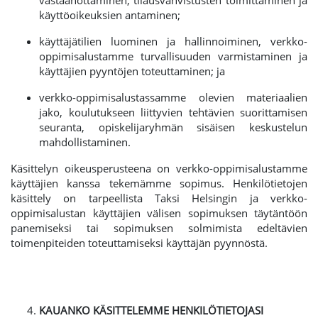
vastaanottaminen, tilausvahvistusten toimittaminen ja
käyttöoikeuksien antaminen;
käyttäjätilien luominen ja hallinnoiminen, verkko-
oppimisalustamme turvallisuuden varmistaminen ja
käyttäjien pyyntöjen toteuttaminen; ja
verkko-oppimisalustassamme olevien materiaalien
jako, koulutukseen liittyvien tehtävien suorittamisen
seuranta, opiskelijaryhmän sisäisen keskustelun
mahdollistaminen.
Käsittelyn oikeusperusteena on verkko-oppimisalustamme
käyttäjien kanssa tekemämme sopimus. Henkilötietojen
käsittely on tarpeellista Taksi Helsingin ja verkko-
oppimisalustan käyttäjien välisen sopimuksen täytäntöön
panemiseksi tai sopimuksen solmimista edeltävien
toimenpiteiden toteuttamiseksi käyttäjän pyynnöstä.
KAUANKO KÄSITTELEMME HENKILÖTIETOJASI