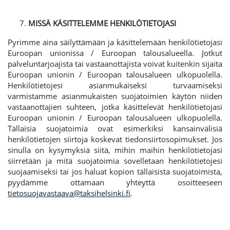
MISSÄ KÄSITTELEMME HENKILÖTIETOJASI
Pyrimme aina säilyttämään ja käsittelemään henkilötietojasi
Euroopan unionissa / Euroopan talousalueella. Jotkut
palveluntarjoajista tai vastaanottajista voivat kuitenkin sijaita
Euroopan unionin / Euroopan talousalueen ulkopuolella.
Henkilötietojesi asianmukaiseksi turvaamiseksi
varmistamme asianmukaisten suojatoimien käytön niiden
vastaanottajien suhteen, jotka käsittelevät henkilötietojasi
Euroopan unionin / Euroopan talousalueen ulkopuolella.
Tällaisia suojatoimia ovat esimerkiksi kansainvälisiä
henkilötietojen siirtoja koskevat tiedonsiirtosopimukset. Jos
sinulla on kysymyksiä siitä, mihin maihin henkilötietojasi
siirretään ja mitä suojatoimia sovelletaan henkilötietojesi
suojaamiseksi tai jos haluat kopion tällaisista suojatoimista,
pyydämme ottamaan yhteyttä osoitteeseen
tietosuojavastaava@taksihelsinki.fi
.