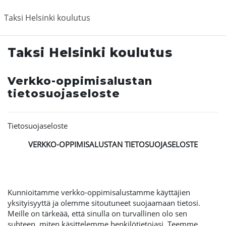
Siirry pääsisältöön
Taksi Helsinki koulutus
Taksi Helsinki koulutus
Verkko-oppimisalustan
tietosuojaseloste
Tietosuojaseloste
VERKKO-OPPIMISALUSTAN TIETOSUOJASELOSTE
Kunnioitamme verkko-oppimisalustamme käyttäjien
yksityisyyttä ja olemme sitoutuneet suojaamaan tietosi.
Meille on tärkeää, että sinulla on turvallinen olo sen
suhteen, miten käsittelemme henkilötietojasi. Teemme