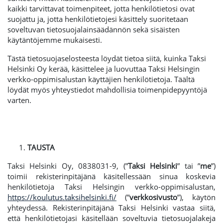
kaikki tarvittavat toimenpiteet, jotta henkilötietosi ovat
suojattu ja, jotta henkilötietojesi käsittely suoritetaan
soveltuvan tietosuojalainsäädännön sekä sisäisten
käytäntöjemme mukaisesti.
Tästä tietosuojaselosteesta löydät tietoa siitä, kuinka Taksi
Helsinki Oy kerää, käsittelee ja luovuttaa Taksi Helsingin
verkko-oppimisalustan käyttäjien henkilötietoja. Täältä
löydät myös yhteystiedot mahdollisia toimenpidepyyntöjä
varten.
TAUSTA
Taksi Helsinki Oy, 0838031-9, (”
Taksi Helsinki
” tai ”
me
”)
toimii rekisterinpitäjänä käsitellessään sinua koskevia
henkilötietoja Taksi Helsingin verkko-oppimisalustan,
https://koulutus.taksihelsinki.fi/
(”
verkkosivusto
”), käytön
yhteydessä. Rekisterinpitäjänä Taksi Helsinki vastaa siitä,
että henkilötietojasi käsitellään soveltuvia tietosuojalakeja