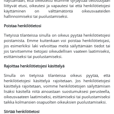
näyttämään, että oikeutettu etumme syrjäyttää tietosuojaan
liittyvät etusi, oikeutesi ja vapautesi tai että henkilötietojesi
käyttäminen on välttämätöntä oikeusvaateiden
hallinnoimiseksi tai puolustamiseksi.
Poistaa henkilötietosi
Tietyissä tilanteissa sinulla on oikeus pyytää henkilötietojesi
poistamista. Emme kuitenkaan voi poistaa henkilötietojasi,
jos esimerkiksi laki velvoittaa meitä säilyttämään tiedot tai
jos tarvitsemme tietojasi oikeudellisen vaateen laatimiseksi,
esittämiseksi tai puolustamiseksi.
Rajoittaa henkilötietojesi käsittelyä
Sinulla on tietyissä tilanteissa oikeus pyytää, että
henkilötietojesi käsittelyä rajoitetaan. Jos henkilötietojesi
käsittelyä rajoitetaan, voimme henkilötietojen säilyttämisen
lisäksi käsitellä niitä ainoastaan suostumuksesi perusteella,
oikeusvaateen laatimiseksi, esittämiseksi tai puolustamiseksi
taikka kolmansien osapuolten oikeuksien puolustamiseksi.
Siirtää henkilötietosi