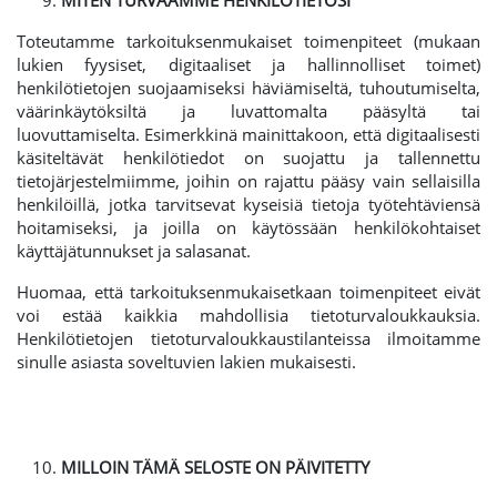
MITEN TURVAAMME HENKILÖTIETOSI
Toteutamme tarkoituksenmukaiset toimenpiteet (mukaan
lukien fyysiset, digitaaliset ja hallinnolliset toimet)
henkilötietojen suojaamiseksi häviämiseltä, tuhoutumiselta,
väärinkäytöksiltä ja luvattomalta pääsyltä tai
luovuttamiselta. Esimerkkinä mainittakoon, että digitaalisesti
käsiteltävät henkilötiedot on suojattu ja tallennettu
tietojärjestelmiimme, joihin on rajattu pääsy vain sellaisilla
henkilöillä, jotka tarvitsevat kyseisiä tietoja työtehtäviensä
hoitamiseksi, ja joilla on käytössään henkilökohtaiset
käyttäjätunnukset ja salasanat.
Huomaa, että tarkoituksenmukaisetkaan toimenpiteet eivät
voi estää kaikkia mahdollisia tietoturvaloukkauksia.
Henkilötietojen tietoturvaloukkaustilanteissa ilmoitamme
sinulle asiasta soveltuvien lakien mukaisesti.
MILLOIN TÄMÄ SELOSTE ON PÄIVITETTY