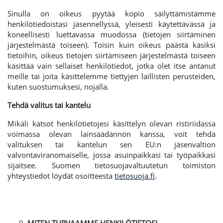
Sinulla on oikeus pyytää kopio säilyttämistämme
henkilötiedoistasi jäsennellyssä, yleisesti käytettävässä ja
koneellisesti luettavassa muodossa (tietojen siirtäminen
järjestelmästä toiseen). Toisin kuin oikeus päästä käsiksi
tietoihin, oikeus tietojen siirtämiseen järjestelmästä toiseen
käsittää vain sellaiset henkilötiedot, jotka olet itse antanut
meille tai joita käsittelemme tiettyjen laillisten perusteiden,
kuten suostumuksesi, nojalla.
Tehdä valitus tai kantelu
Mikäli katsot henkilötietojesi käsittelyn olevan ristiriidassa
voimassa olevan lainsäädännön kanssa, voit tehdä
valituksen tai kantelun sen EU:n jäsenvaltion
valvontaviranomaiselle, jossa asuinpaikkasi tai työpaikkasi
sijaitsee. Suomen tietosuojavaltuutetun toimiston
yhteystiedot löydät osoitteesta
tietosuoja.fi
.