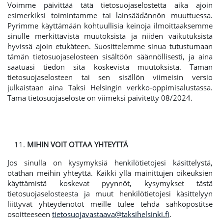
Voimme päivittää tätä tietosuojaselostetta aika ajoin
esimerkiksi toimintamme tai lainsäädännön muuttuessa.
Pyrimme käyttämään kohtuullisia keinoja ilmoittaaksemme
sinulle merkittävistä muutoksista ja niiden vaikutuksista
hyvissä ajoin etukäteen. Suosittelemme sinua tutustumaan
tämän tietosuojaselosteen sisältöön säännöllisesti, ja aina
saatuasi tiedon sitä koskevista muutoksista. Tämän
tietosuojaselosteen tai sen sisällön viimeisin versio
julkaistaan aina Taksi Helsingin verkko-oppimisalustassa.
Tämä tietosuojaseloste on viimeksi päivitetty 08/2024.
MIHIN VOIT OTTAA YHTEYTTÄ
Jos sinulla on kysymyksiä henkilötietojesi käsittelystä,
otathan meihin yhteyttä. Kaikki yllä mainittujen oikeuksien
käyttämistä koskevat pyynnöt, kysymykset tästä
tietosuojaselosteesta ja muut henkilötietojesi käsittelyyn
liittyvät yhteydenotot meille tulee tehdä sähköpostitse
osoitteeseen
tietosuojavastaava@taksihelsinki.fi
.