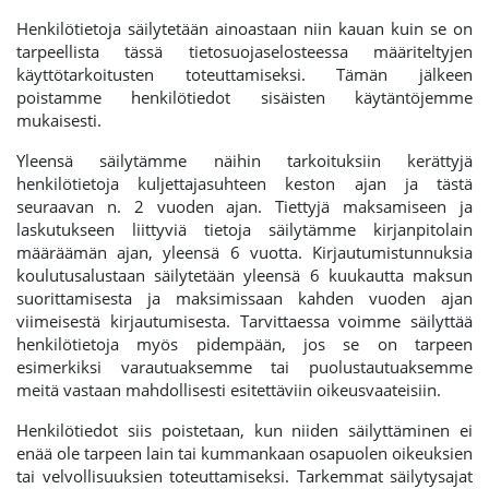
Henkilötietoja säilytetään ainoastaan niin kauan kuin se on
tarpeellista tässä tietosuojaselosteessa määriteltyjen
käyttötarkoitusten toteuttamiseksi. Tämän jälkeen
poistamme henkilötiedot sisäisten käytäntöjemme
mukaisesti.
Yleensä säilytämme näihin tarkoituksiin kerättyjä
henkilötietoja kuljettajasuhteen keston ajan ja tästä
seuraavan n. 2 vuoden ajan. Tiettyjä maksamiseen ja
laskutukseen liittyviä tietoja säilytämme kirjanpitolain
määräämän ajan, yleensä 6 vuotta. Kirjautumistunnuksia
koulutusalustaan säilytetään yleensä 6 kuukautta maksun
suorittamisesta ja maksimissaan kahden vuoden ajan
viimeisestä kirjautumisesta. Tarvittaessa voimme säilyttää
henkilötietoja myös pidempään, jos se on tarpeen
esimerkiksi varautuaksemme tai puolustautuaksemme
meitä vastaan mahdollisesti esitettäviin oikeusvaateisiin.
Henkilötiedot siis poistetaan, kun niiden säilyttäminen ei
enää ole tarpeen lain tai kummankaan osapuolen oikeuksien
tai velvollisuuksien toteuttamiseksi. Tarkemmat säilytysajat