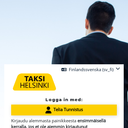
Gå direkt till huvudinnehåll
Finlandssvenska ‎(sv_fi)‎
Logga in med:
Telia Tunnistus
Kirjaudu alemmasta painikkeesta
ensimmäisellä
kerralla,
jos et ole aiemmin kirjautunut